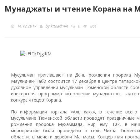
Мунаджаты и чтение Корана на 
14.12.2017
by
kttoadmin
0
861
Мусульман приглашают на День рождения пророка Му
Маулид-ан-Наби состоится 17 декабря в центре татарско
духовном управлении мусульман Тюменской области соо
инетерсная программа: исполнение мунаджатов, аятов
конкурс чтецов Корана.
По информации портала «Аль хакк», в течение всего 
мусульмане Тюменской области проводят праздничные м
рождения пророка Мухаммада, мир ему. Так, в нач
мероприятия были проведены в селе Чикча Тюменск
области, в мечети деревни Матмасы. Концертная прогр