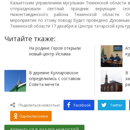
Казыятским управлением мусульман Тюменской области в
отпраздновали светлый праздник верующие се
Нижнетавдинского района Тюменской области. Оч
мероприятие по этому поводу будет проведено Духовным
Тюменской области 17 декабря в Центре татарской культу
Читайте ткаже:
На родине Героя открыли
Ат
новый центр Ислама
ку
В деревне Кулларовское
В 
определились с составом
за
Совета мечети
р
Поделиться новостью
Facebook
Twitter
Одноклассники
ВЕРНУТЬСЯ В РАЗДЕЛ НОВОСТЕЙ