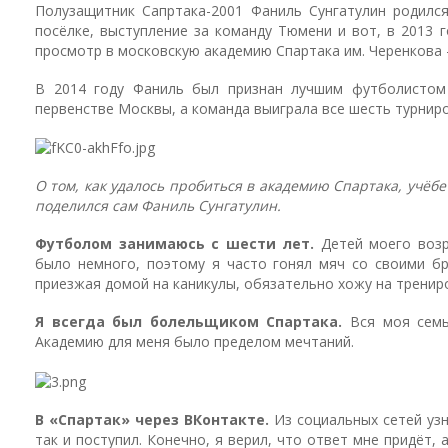
Полузащитник Сапртака-2001 Фаниль Сунгатулин родился
посёлке, выступление за команду Тюмени и вот, в 2013 г
просмотр в московскую академию Спартака им. Черенкова –
В 2014 году Фаниль был признан лучшим футболистом 
первенстве Москвы, а команда выиграла все шесть турниро
О том, как удалось пробиться в академию Спартака, учёбе
поделился сам Фаниль Сунгатулин.
Футболом занимаюсь с шести лет.
Детей моего возр
было немного, поэтому я часто гонял мяч со своими бр
приезжая домой на каникулы, обязательно хожу на трениро
Я всегда был болельщиком Спартака.
Вся моя семья
Академию для меня было пределом мечтаний.
В «Спартак» через ВКонтакте.
Из социальных сетей узн
так и поступил. Конечно, я верил, что ответ мне придёт,