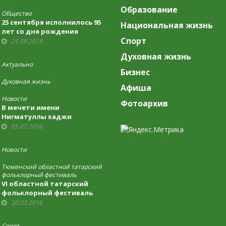
,
Образование
Общество
25 сентября исполнилось 95
Национальная жизнь
лет со дня рождения
Спорт
Хабибуллы Хайрулловича
25.09.2018
Якина
Духовная жизнь
Актуально
Бизнес
,
Духовная жизнь
Афиша
,
Новости
Фотоархив
В мечети имени
Нигматуллы хаджи
Кормышакова прошла
05.07.2016
торжественная проповедь
Новости
,
Тюменский областной татарский
фольклорный фестиваль
VI областной татарский
фольклорный фестиваль
пройдёт в Тюмени
20.03.2016
Спорт