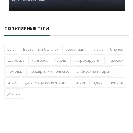
ПОПУЛЯРНЫЕ ТЕГИ
5 лет
Безде ятим бала юк
ассоциация
атлас
бизнес
здоровье
конгресс
корэш
нейрохирургия
паводок
помощь
предпринимательство
сибирские татары
спорт
сулеймановские чтения
татары
тукуз
тюмень
ученые