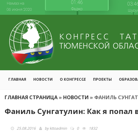
01:46
Намаз на
03:4
Фаджр
06 июня 2020
Шуру
ГЛАВНАЯ
НОВОСТИ
О КОНГРЕССЕ
ПРОЕКТЫ
ОБРАЗОВ
ГЛАВНАЯ СТРАНИЦА
»
НОВОСТИ
»
ФАНИЛЬ СУНГАТУ
Фаниль Сунгатулин: Как я попал 
25.08.2016
by
kttoadmin
0
1832