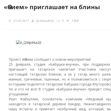
«Әбием» приглашает на блины
21.02.2017
by
kttoadmin
0
1368
Проект #Әбием сообщает о новом мероприятии!
25 февраля, студия «Бабушки-внучки», при поддержке
пригашает на татарское чаепитие! Участники смогу
настоящий татарских блинов, а их у татар много раз
манные, гречневые, пшенные, но и познакомиться с секр
которыми поделятся татарские бабушки города Ялуторовск
Но и это не все! В студию «Бабушки-внучки» приедет спе
угощением!
Риат Файзуллин, основатель компании «Медовый кра
находится в татарской деревне Киндер, Нижнетавдинск
нашу встречу и привезет необычный мед, который, мы