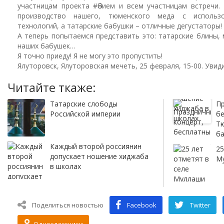
участницам проекта #Әбием и всем участницам встречи
производство нашего, тюменского меда с использо
технологий, а татарские бабушки – отличные дегустаторы!
А теперь попытаемся представить это: татарские блины, 
наших бабушек…
Я точно приеду! Я не могу это пропустить!
Ялуторовск, Ялуторовская мечеть, 25 февраля, 15-00. Увид
Читайте ткаже:
Татарские слободы
Пр
Российской империи
бе
Тю
б
Каждый второй россиянин
25
допускает ношение хиджаба
М
в школах
Поделиться новостью
Facebook
Twitter